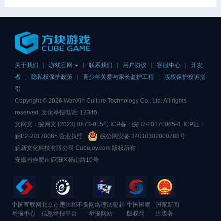
关于我们
|
游戏官网
|
联系我们
|
用户协议
|
客服中心
|
开发
者
|
隐私权保护政策
|
青少年关爱与家长监护工程
|
版权保护投诉指
引
Copyright ©
2026
WanXin Culture Technology Co., Ltd. All rights
reserved. 文化举报电话: 12345
文网文：皖网文 (2023) 0873-015号 ICP备：
皖B2-20170065-4
ICP证：
皖B2-20170065
营业执照
皖公网安备 34010302000788号
皖新文化科技有限公司 Cubejoy.com 版权所有
安徽省合肥市庐阳区砀山路10号
中国互联网
北京市违法和不良
网络违法犯罪
中国国家
国家新闻
举报中心
信息举报平台
举报网站
版权局
出版署